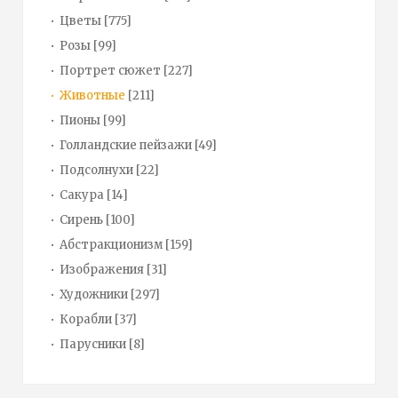
Цветы
[775]
Розы
[99]
Портрет сюжет
[227]
Животные
[211]
Пионы
[99]
Голландские пейзажи
[49]
Подсолнухи
[22]
Сакура
[14]
Сирень
[100]
Абстракционизм
[159]
Изображения
[31]
Художники
[297]
Корабли
[37]
Парусники
[8]