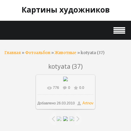
Картины художников
»
»
» kotyata (37)
Главная
Фотоальбом
Животные
kotyata (37)
776
0
0.0
В реальном размере
1024x768
/ 87.5Kb
Artnov
Добавлено
26.03.2010