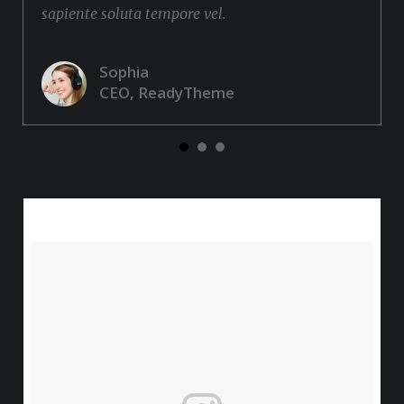
sapiente soluta tempore vel.
Sophia
CEO, ReadyTheme