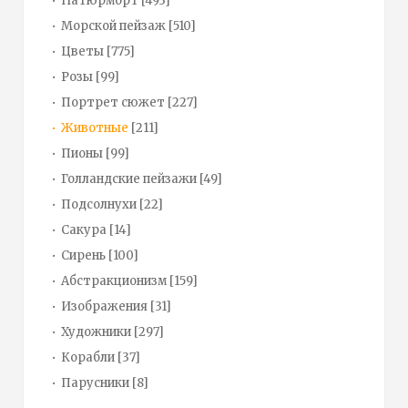
Натюрморт
[493]
Морской пейзаж
[510]
Цветы
[775]
Розы
[99]
Портрет сюжет
[227]
Животные
[211]
Пионы
[99]
Голландские пейзажи
[49]
Подсолнухи
[22]
Сакура
[14]
Сирень
[100]
Абстракционизм
[159]
Изображения
[31]
Художники
[297]
Корабли
[37]
Парусники
[8]