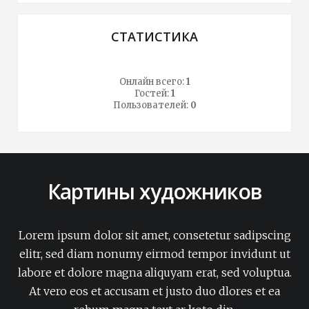
СТАТИСТИКА
Онлайн всего:
1
Гостей:
1
Пользователей:
0
Картины художников
Lorem ipsum dolor sit amet, consetetur sadipscing
elitr, sed diam nonumy eirmod tempor invidunt ut
labore et dolore magna aliquyam erat, sed voluptua.
At vero eos et accusam et justo duo dlores et ea