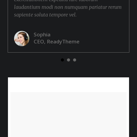
laudantium modi non numquam pariatur rerum
sapiente soluta tempore vel.
Sophia
CEO, ReadyTheme