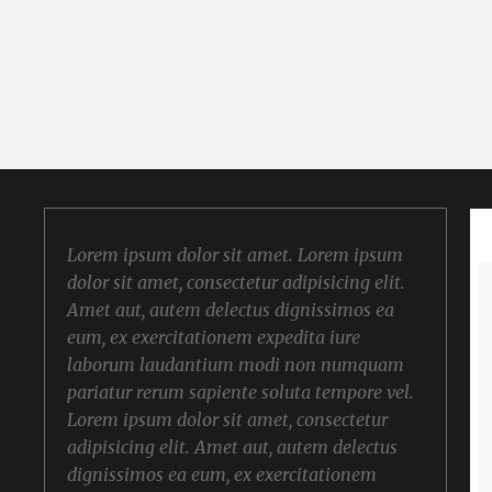
Lorem ipsum dolor sit amet. Lorem ipsum
dolor sit amet, consectetur adipisicing elit.
Amet aut, autem delectus dignissimos ea
eum, ex exercitationem expedita iure
laborum laudantium modi non numquam
pariatur rerum sapiente soluta tempore vel.
Lorem ipsum dolor sit amet, consectetur
adipisicing elit. Amet aut, autem delectus
dignissimos ea eum, ex exercitationem