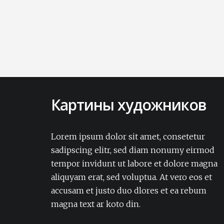
Картины художников
Lorem ipsum dolor sit amet, consectetur
adipisicing elit. Amet aut, autem delectus
Lorem ipsum dolor sit amet, consetetur
dignissimos ea eum, ex exercitationem
sadipscing elitr, sed diam nonumy eirmod
expedita iure laborum laudantium modi
tempor invidunt ut labore et dolore magna
non numquam pariatur rerum sapiente
aliquyam erat, sed voluptua. At vero eos et
soluta tempore vel.Lorem ipsum dolor sit
accusam et justo duo dlores et ea rebum
amet, consectetur adipisicing elit. Amet aut,
autem delectus dignissimos ea eum, ex
magna text ar koto din.
exercitationem expedita iure laborum