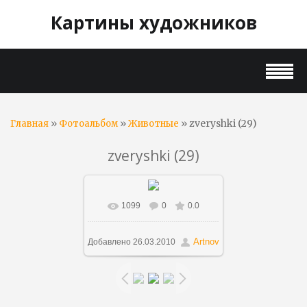
Картины художников
»
»
» zveryshki (29)
Главная
Фотоальбом
Животные
zveryshki (29)
1099
0
0.0
В реальном размере
1014x600
/ 804.4Kb
Artnov
Добавлено
26.03.2010