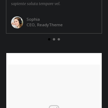
sapiente soluta tempore vel.
Sophia
CEO, ReadyTheme