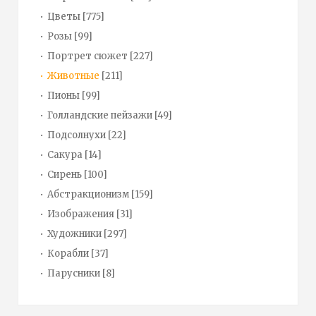
Цветы
[775]
Розы
[99]
Портрет сюжет
[227]
Животные
[211]
Пионы
[99]
Голландские пейзажи
[49]
Подсолнухи
[22]
Сакура
[14]
Сирень
[100]
Абстракционизм
[159]
Изображения
[31]
Художники
[297]
Корабли
[37]
Парусники
[8]