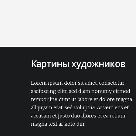
Картины художников
Lorem ipsum dolor sit amet, consectetur
adipisicing elit. Amet aut, autem delectus
Lorem ipsum dolor sit amet, consetetur
dignissimos ea eum, ex exercitationem
sadipscing elitr, sed diam nonumy eirmod
expedita iure laborum laudantium modi
tempor invidunt ut labore et dolore magna
non numquam pariatur rerum sapiente
aliquyam erat, sed voluptua. At vero eos et
soluta tempore vel.Lorem ipsum dolor sit
accusam et justo duo dlores et ea rebum
amet, consectetur adipisicing elit. Amet aut,
autem delectus dignissimos ea eum, ex
magna text ar koto din.
exercitationem expedita iure laborum