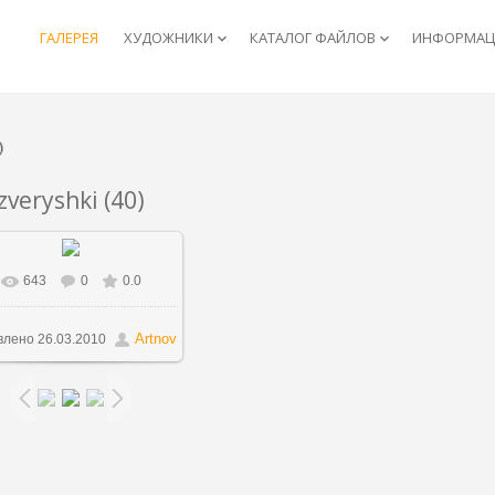
ГАЛЕРЕЯ
ХУДОЖНИКИ
КАТАЛОГ ФАЙЛОВ
ИНФОРМАЦИ
keyboard_arrow_down
keyboard_arrow_down
)
zveryshki (40)
643
0
0.0
В реальном размере
1000x735
/ 183.5Kb
Artnov
влено
26.03.2010