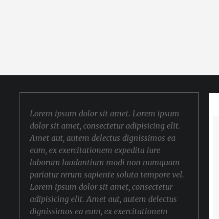
Lorem ipsum dolor sit amet. Lorem ipsum
dolor sit amet, consectetur adipisicing elit.
Amet aut, autem delectus dignissimos ea
eum, ex exercitationem expedita iure
laborum laudantium modi non numquam
pariatur rerum sapiente soluta tempore vel.
Lorem ipsum dolor sit amet, consectetur
adipisicing elit. Amet aut, autem delectus
dignissimos ea eum, ex exercitationem