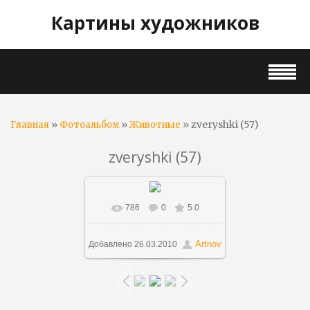
Картины художников
»
»
» zveryshki (57)
Главная
Фотоальбом
Животные
zveryshki (57)
786
0
5.0
В реальном размере
810x1000
/ 172.4Kb
Artnov
Добавлено
26.03.2010