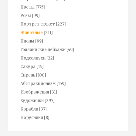
Цветы
[775]
Розы
[99]
Портрет сюжет
[227]
Животные
[211]
Пионы
[99]
Голландские пейзажи
[49]
Подсолнухи
[22]
Сакура
[14]
Сирень
[100]
Абстракционизм
[159]
Изображения
[31]
Художники
[297]
Корабли
[37]
Парусники
[8]