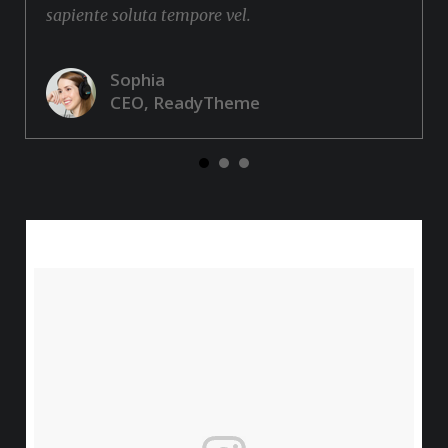
sapiente soluta tempore vel.
Sophia
CEO, ReadyTheme