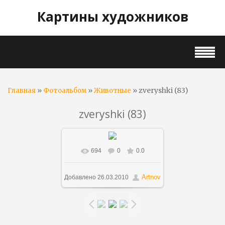
Картины художников
»
»
» zveryshki (83)
Главная
Фотоальбом
Животные
zveryshki (83)
694
0
0.0
В реальном размере
1000x739
/ 735.4Kb
Artnov
Добавлено
26.03.2010