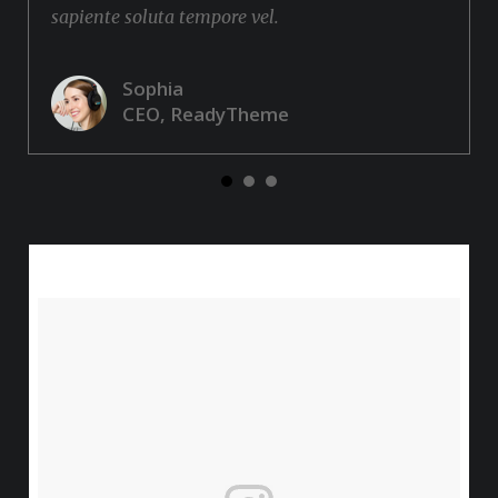
sapiente soluta tempore vel.
Sophia
CEO, ReadyTheme