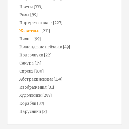
Цветы
[775]
Розы
[99]
Портрет сюжет
[227]
Животные
[211]
Пионы
[99]
Голландские пейзажи
[49]
Подсолнухи
[22]
Сакура
[14]
Сирень
[100]
Абстракционизм
[159]
Изображения
[31]
Художники
[297]
Корабли
[37]
Парусники
[8]