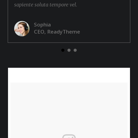
sapiente soluta tempore vel.
Sophia
CEO, ReadyTheme