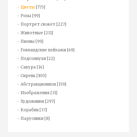
Цветы
[775]
Розы
[99]
Портрет сюжет
[227]
Животные
[211]
Пионы
[99]
Голландские пейзажи
[49]
Подсолнухи
[22]
Сакура
[14]
Сирень
[100]
Абстракционизм
[159]
Изображения
[31]
Художники
[297]
Корабли
[37]
Парусники
[8]