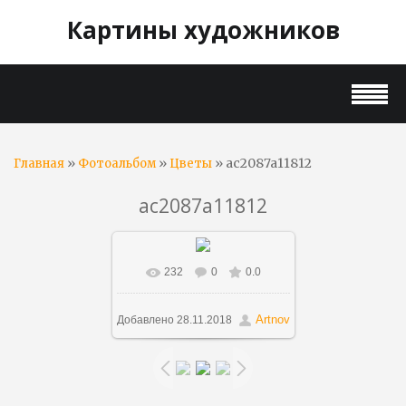
Картины художников
»
»
» ac2087a11812
Главная
Фотоальбом
Цветы
ac2087a11812
232
0
0.0
В реальном размере
861x993
/ 203.0Kb
Artnov
Добавлено
28.11.2018