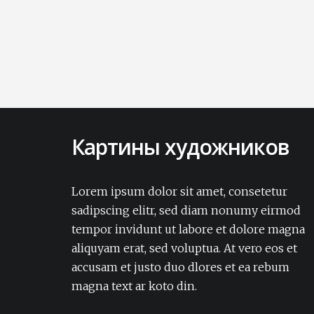
Картины художников
Lorem ipsum dolor sit amet, consectetur
adipisicing elit. Amet aut, autem delectus
Lorem ipsum dolor sit amet, consetetur
dignissimos ea eum, ex exercitationem
sadipscing elitr, sed diam nonumy eirmod
expedita iure laborum laudantium modi
tempor invidunt ut labore et dolore magna
non numquam pariatur rerum sapiente
aliquyam erat, sed voluptua. At vero eos et
soluta tempore vel.Lorem ipsum dolor sit
accusam et justo duo dlores et ea rebum
amet, consectetur adipisicing elit. Amet aut,
autem delectus dignissimos ea eum, ex
magna text ar koto din.
exercitationem expedita iure laborum