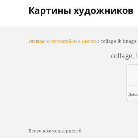
Картины художников
»
»
» collage_lb_image
Главная
Фотоальбом
Цветы
collage_
Доба
Всего комментариев
:
0