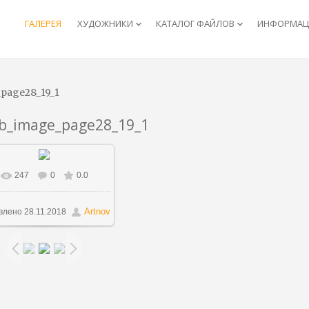
ГАЛЕРЕЯ
ХУДОЖНИКИ
КАТАЛОГ ФАЙЛОВ
ИНФОРМАЦИ
keyboard_arrow_down
keyboard_arrow_down
_page28_19_1
lb_image_page28_19_1
247
0
0.0
В реальном размере
445x600
/ 456.1Kb
Artnov
влено
28.11.2018