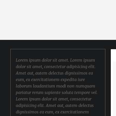
Lorem ipsum dolor sit amet. Lorem ipsum
dolor sit amet, consectetur adipisicing elit.
Amet aut, autem delectus dignissimos ea
eum, ex exercitationem expedita iure
laborum laudantium modi non numquam
pariatur rerum sapiente soluta tempore vel.
Lorem ipsum dolor sit amet, consectetur
adipisicing elit. Amet aut, autem delectus
dignissimos ea eum, ex exercitationem