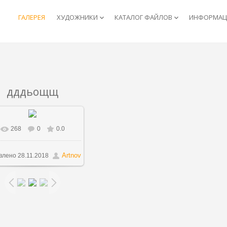
ГАЛЕРЕЯ
ХУДОЖНИКИ
КАТАЛОГ ФАЙЛОВ
ИНФОРМАЦИ
keyboard_arrow_down
keyboard_arrow_down
дддьощщ
268
0
0.0
В реальном размере
841x626
/ 93.1Kb
Artnov
влено
28.11.2018