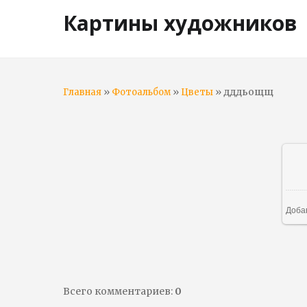
Картины художников
»
»
» дддьощщ
Главная
Фотоальбом
Цветы
Доба
Всего комментариев
:
0