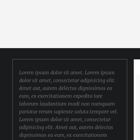
Lorem ipsum dolor sit amet. Lorem ipsum
dolor sit amet, consectetur adipisicing elit.
Amet aut, autem delectus dignissimos ea
eum, ex exercitationem expedita iure
laborum laudantium modi non numquam
pariatur rerum sapiente soluta tempore vel.
Lorem ipsum dolor sit amet, consectetur
adipisicing elit. Amet aut, autem delectus
dignissimos ea eum, ex exercitationem