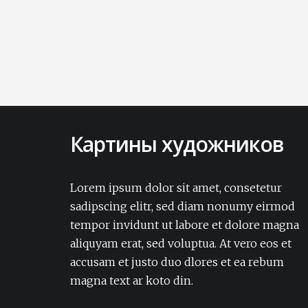
Картины художников
Lorem ipsum dolor sit amet, consectetur
adipisicing elit. Amet aut, autem delectus
Lorem ipsum dolor sit amet, consetetur
dignissimos ea eum, ex exercitationem
sadipscing elitr, sed diam nonumy eirmod
expedita iure laborum laudantium modi
tempor invidunt ut labore et dolore magna
non numquam pariatur rerum sapiente
aliquyam erat, sed voluptua. At vero eos et
soluta tempore vel.Lorem ipsum dolor sit
accusam et justo duo dlores et ea rebum
amet, consectetur adipisicing elit. Amet aut,
autem delectus dignissimos ea eum, ex
magna text ar koto din.
exercitationem expedita iure laborum