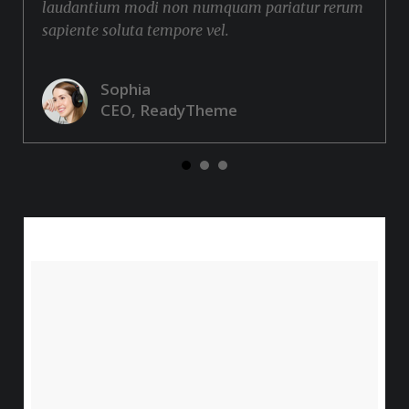
laudantium modi non numquam pariatur rerum
sapiente soluta tempore vel.
Sophia
CEO, ReadyTheme