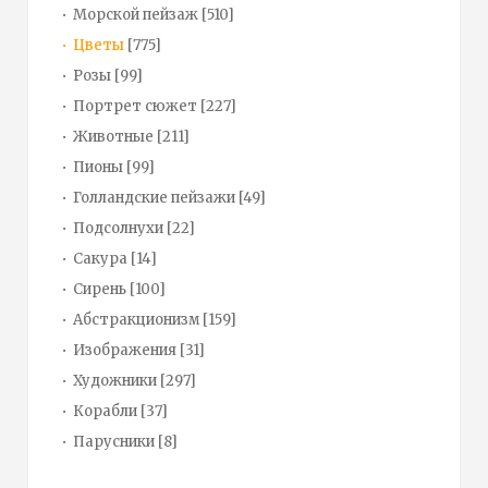
Морской пейзаж
[510]
Цветы
[775]
Розы
[99]
Портрет сюжет
[227]
Животные
[211]
Пионы
[99]
Голландские пейзажи
[49]
Подсолнухи
[22]
Сакура
[14]
Сирень
[100]
Абстракционизм
[159]
Изображения
[31]
Художники
[297]
Корабли
[37]
Парусники
[8]