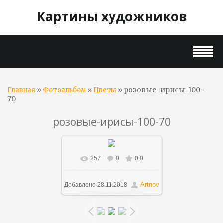
Картины художников
»
»
» розовые-ирисы-100-
Главная
Фотоальбом
Цветы
70
розовые-ирисы-100-70
257
0
0.0
В реальном размере
960x685
/ 177.9Kb
Artnov
Добавлено
28.11.2018