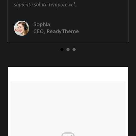
sapiente soluta tempore vel.
Sophia
CEO, ReadyTheme