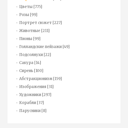
Цветы
[775]
Розы
[99]
Портрет сюжет
[227]
Животные
[211]
Пионы
[99]
Голландские пейзажи
[49]
Подсолнухи
[22]
Сакура
[14]
Сирень
[100]
Абстракционизм
[159]
Изображения
[31]
Художники
[297]
Корабли
[37]
Парусники
[8]