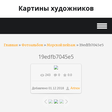
Картины художников
»
»
» 19edfb7045e5
Главная
Фотоальбом
Морской пейзаж
19edfb7045e5
243
0
0.0
В реальном размере
1070x636
/ 110.2Kb
Artnov
Добавлено
01.12.2018