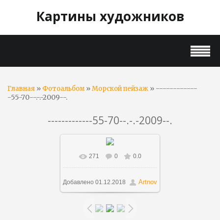
Картины художников
»
»
» ------------
Главная
Фотоальбом
Морской пейзаж
-55-70--.-.-2009--.
-------------55-70--.-.-2009--.
271
0
0.0
В реальном размере
955x749
/ 128.5Kb
Artnov
Добавлено
01.12.2018