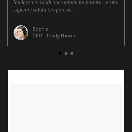
laudantium modi non numquam pariatur rerum
sapiente soluta tempore vel.
Sophia
CEO, ReadyTheme