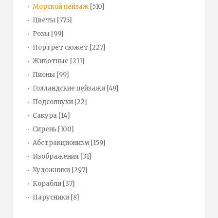
Морской пейзаж
[510]
Цветы
[775]
Розы
[99]
Портрет сюжет
[227]
Животные
[211]
Пионы
[99]
Голландские пейзажи
[49]
Подсолнухи
[22]
Сакура
[14]
Сирень
[100]
Абстракционизм
[159]
Изображения
[31]
Художники
[297]
Корабли
[37]
Парусники
[8]