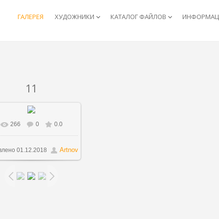
ГАЛЕРЕЯ
ХУДОЖНИКИ
КАТАЛОГ ФАЙЛОВ
ИНФОРМАЦИ
keyboard_arrow_down
keyboard_arrow_down
11
266
0
0.0
В реальном размере
778x1024
/ 123.7Kb
Artnov
влено
01.12.2018