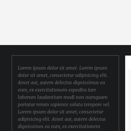
Lorem ipsum dolor sit amet. Lorem ipsum
dolor sit amet, consectetur adipisicing elit.
Amet aut, autem delectus dignissimos ea
eum, ex exercitationem expedita iure
laborum laudantium modi non numquam
pariatur rerum sapiente soluta tempore vel.
Lorem ipsum dolor sit amet, consectetur
adipisicing elit. Amet aut, autem delectus
dignissimos ea eum, ex exercitationem