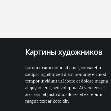
Картины художников
Lorem ipsum dolor sit amet, consectetur
adipisicing elit. Amet aut, autem delectus
Lorem ipsum dolor sit amet, consetetur
dignissimos ea eum, ex exercitationem
sadipscing elitr, sed diam nonumy eirmod
expedita iure laborum laudantium modi
tempor invidunt ut labore et dolore magna
non numquam pariatur rerum sapiente
aliquyam erat, sed voluptua. At vero eos et
soluta tempore vel.Lorem ipsum dolor sit
accusam et justo duo dlores et ea rebum
amet, consectetur adipisicing elit. Amet aut,
autem delectus dignissimos ea eum, ex
magna text ar koto din.
exercitationem expedita iure laborum