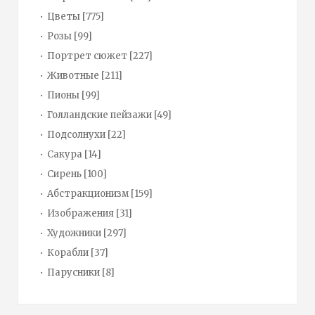
Цветы
[775]
Розы
[99]
Портрет сюжет
[227]
Животные
[211]
Пионы
[99]
Голландские пейзажи
[49]
Подсолнухи
[22]
Сакура
[14]
Сирень
[100]
Абстракционизм
[159]
Изображения
[31]
Художники
[297]
Корабли
[37]
Парусники
[8]