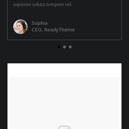
sapiente soluta tempore vel.
Sophia
CEO, ReadyTheme