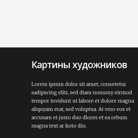
Картины художников
Lorem ipsum dolor sit amet, consectetur
adipisicing elit. Amet aut, autem delectus
Lorem ipsum dolor sit amet, consetetur
dignissimos ea eum, ex exercitationem
sadipscing elitr, sed diam nonumy eirmod
expedita iure laborum laudantium modi
tempor invidunt ut labore et dolore magna
non numquam pariatur rerum sapiente
aliquyam erat, sed voluptua. At vero eos et
soluta tempore vel.Lorem ipsum dolor sit
accusam et justo duo dlores et ea rebum
amet, consectetur adipisicing elit. Amet aut,
autem delectus dignissimos ea eum, ex
magna text ar koto din.
exercitationem expedita iure laborum