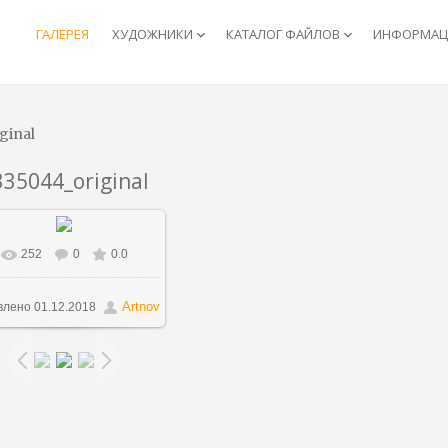
ГАЛЕРЕЯ
ХУДОЖНИКИ
КАТАЛОГ ФАЙЛОВ
ИНФОРМАЦИ
keyboard_arrow_down
keyboard_arrow_down
ginal
335044_original
252
0
0.0
В реальном размере
750x942
/ 443.3Kb
Artnov
влено
01.12.2018