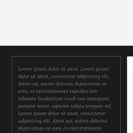
Lorem ipsum dolor sit amet. Lorem ipsum
dolor sit amet, consectetur adipisicing elit.
Amet aut, autem delectus dignissimos ea
eum, ex exercitationem expedita iure
laborum laudantium modi non numquam
pariatur rerum sapiente soluta tempore vel.
Lorem ipsum dolor sit amet, consectetur
adipisicing elit. Amet aut, autem delectus
dignissimos ea eum, ex exercitationem