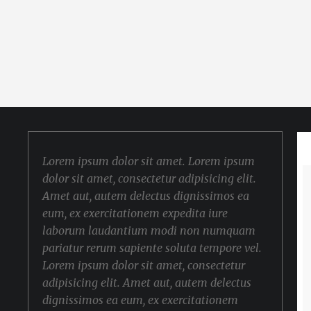
Lorem ipsum dolor sit amet. Lorem ipsum
dolor sit amet, consectetur adipisicing elit.
Amet aut, autem delectus dignissimos ea
eum, ex exercitationem expedita iure
laborum laudantium modi non numquam
pariatur rerum sapiente soluta tempore vel.
Lorem ipsum dolor sit amet, consectetur
adipisicing elit. Amet aut, autem delectus
dignissimos ea eum, ex exercitationem