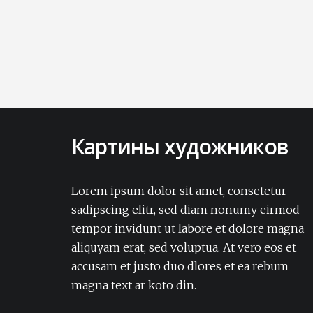
Картины художников
Lorem ipsum dolor sit amet, consectetur
adipisicing elit. Amet aut, autem delectus
Lorem ipsum dolor sit amet, consetetur
dignissimos ea eum, ex exercitationem
sadipscing elitr, sed diam nonumy eirmod
expedita iure laborum laudantium modi
tempor invidunt ut labore et dolore magna
non numquam pariatur rerum sapiente
aliquyam erat, sed voluptua. At vero eos et
soluta tempore vel.Lorem ipsum dolor sit
accusam et justo duo dlores et ea rebum
amet, consectetur adipisicing elit. Amet aut,
autem delectus dignissimos ea eum, ex
magna text ar koto din.
exercitationem expedita iure laborum