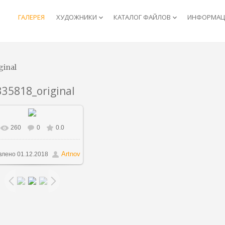
ГАЛЕРЕЯ
ХУДОЖНИКИ
КАТАЛОГ ФАЙЛОВ
ИНФОРМАЦИ
keyboard_arrow_down
keyboard_arrow_down
ginal
335818_original
260
0
0.0
В реальном размере
750x1426
/ 1003.2Kb
Artnov
влено
01.12.2018