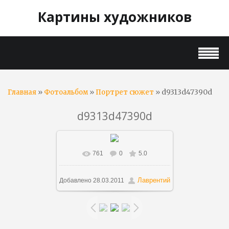
Картины художников
»
»
» d9313d47390d
Главная
Фотоальбом
Портрет сюжет
d9313d47390d
761
0
5.0
В реальном размере
873x516
/
366.6Kb
Лаврентий
Добавлено
28.03.2011