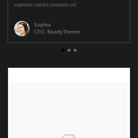
sapiente soluta tempore vel.
Sophia
CEO, ReadyTheme