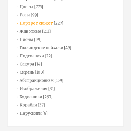
Цветы
[775]
Розы
[99]
Портрет сюжет
[227]
Животные
[211]
Пионы
[99]
Голландские пейзажи
[49]
Подсолнухи
[22]
Сакура
[14]
Сирень
[100]
Абстракционизм
[159]
Изображения
[31]
Художники
[297]
Корабли
[37]
Парусники
[8]