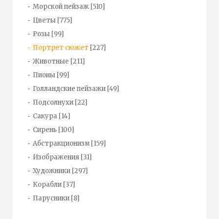
Морской пейзаж
[510]
Цветы
[775]
Розы
[99]
Портрет сюжет
[227]
Животные
[211]
Пионы
[99]
Голландские пейзажи
[49]
Подсолнухи
[22]
Сакура
[14]
Сирень
[100]
Абстракционизм
[159]
Изображения
[31]
Художники
[297]
Корабли
[37]
Парусники
[8]