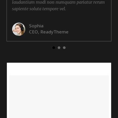
laudantium modi non numquam pariatur rerum
sapiente soluta tempore vel.
Sophia
CEO, ReadyTheme