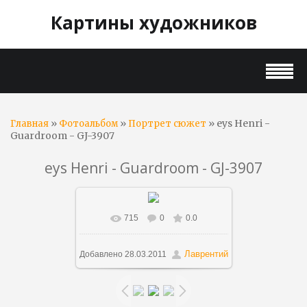
Картины художников
»
»
» eys Henri -
Главная
Фотоальбом
Портрет сюжет
Guardroom - GJ-3907
eys Henri - Guardroom - GJ-3907
715
0
0.0
В реальном размере
1484x1126
/ 338.1Kb
Лаврентий
Добавлено
28.03.2011