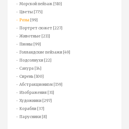
Морской пейзаж
[510]
Цветы
[775]
Розы
[99]
Портрет сюжет
[227]
Животные
[211]
Пионы
[99]
Голландские пейзажи
[49]
Подсолнухи
[22]
Сакура
[14]
Сирень
[100]
Абстракционизм
[159]
Изображения
[31]
Художники
[297]
Корабли
[37]
Парусники
[8]