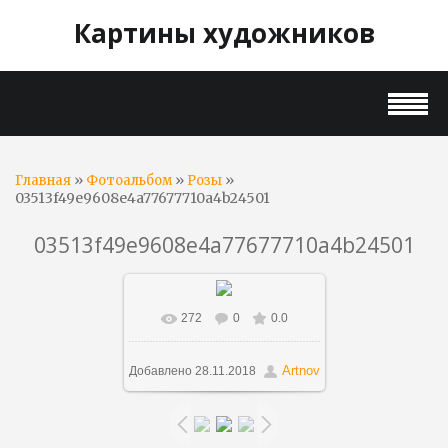
Картины художников
»
»
»
Главная
Фотоальбом
Розы
03513f49e9608e4a77677710a4b24501
03513f49e9608e4a77677710a4b24501
272
0
0.0
В реальном размере
1000x266
/ 40.0Kb
Artnov
Добавлено
28.11.2018