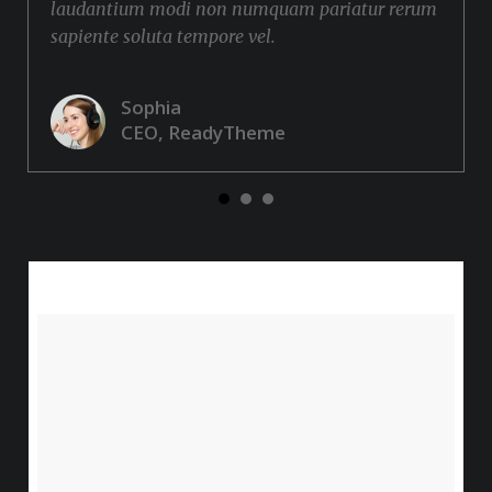
laudantium modi non numquam pariatur rerum
sapiente soluta tempore vel.
Sophia
CEO, ReadyTheme