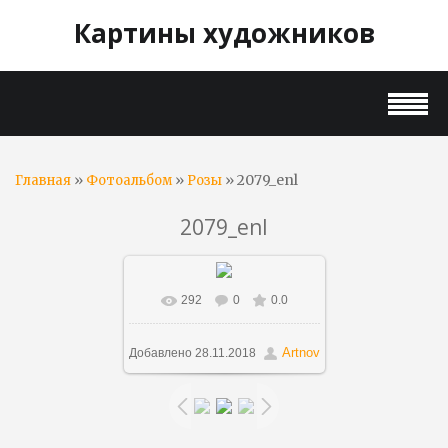
Картины художников
»
»
» 2079_enl
Главная
Фотоальбом
Розы
2079_enl
292
0
0.0
В реальном размере
780x188
/ 36.3Kb
Artnov
Добавлено
28.11.2018