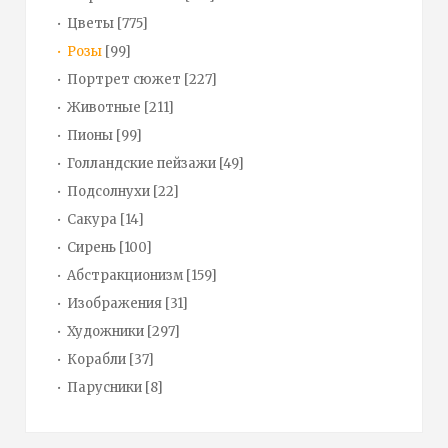
Цветы
[775]
Розы
[99]
Портрет сюжет
[227]
Животные
[211]
Пионы
[99]
Голландские пейзажи
[49]
Подсолнухи
[22]
Сакура
[14]
Сирень
[100]
Абстракционизм
[159]
Изображения
[31]
Художники
[297]
Корабли
[37]
Парусники
[8]