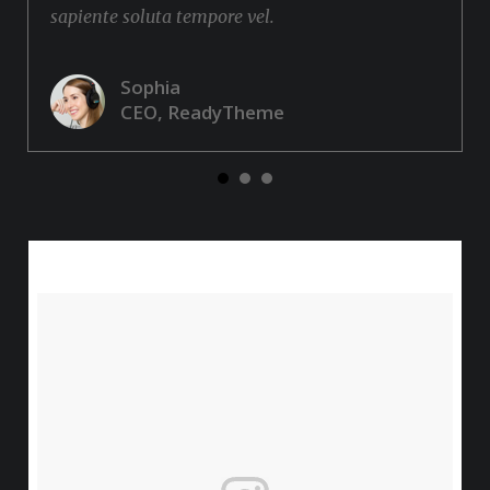
sapiente soluta tempore vel.
Sophia
CEO, ReadyTheme