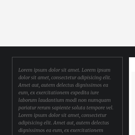
Lorem ipsum dolor sit amet. Lorem ipsum
dolor sit amet, consectetur adipisicing elit.
Amet aut, autem delectus dignissimos ea
eum, ex exercitationem expedita iure
laborum laudantium modi non numquam
pariatur rerum sapiente soluta tempore vel.
Lorem ipsum dolor sit amet, consectetur
adipisicing elit. Amet aut, autem delectus
dignissimos ea eum, ex exercitationem