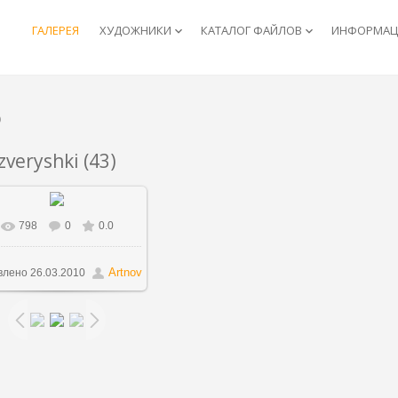
ГАЛЕРЕЯ
ХУДОЖНИКИ
КАТАЛОГ ФАЙЛОВ
ИНФОРМАЦИ
keyboard_arrow_down
keyboard_arrow_down
)
zveryshki (43)
798
0
0.0
В реальном размере
853x1000
/ 159.8Kb
Artnov
влено
26.03.2010