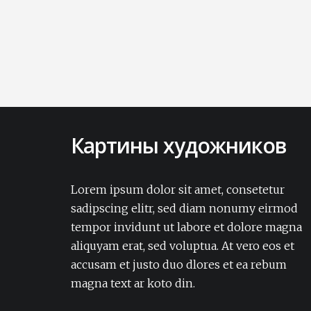
Картины художников
Lorem ipsum dolor sit amet, consectetur
adipisicing elit. Amet aut, autem delectus
Lorem ipsum dolor sit amet, consetetur
dignissimos ea eum, ex exercitationem
sadipscing elitr, sed diam nonumy eirmod
expedita iure laborum laudantium modi
tempor invidunt ut labore et dolore magna
non numquam pariatur rerum sapiente
aliquyam erat, sed voluptua. At vero eos et
soluta tempore vel.Lorem ipsum dolor sit
accusam et justo duo dlores et ea rebum
amet, consectetur adipisicing elit. Amet aut,
autem delectus dignissimos ea eum, ex
magna text ar koto din.
exercitationem expedita iure laborum