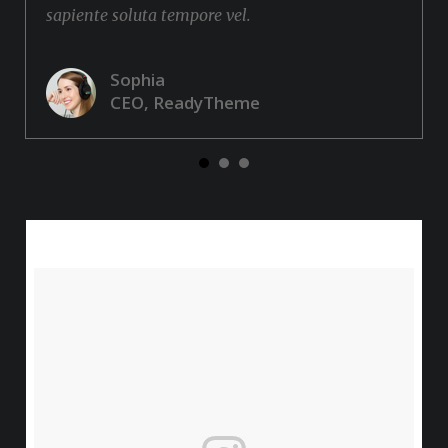
sapiente soluta tempore vel.
Sophia
CEO, ReadyTheme