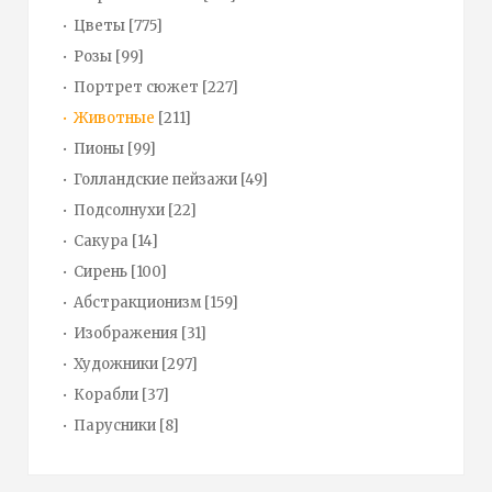
Цветы
[775]
Розы
[99]
Портрет сюжет
[227]
Животные
[211]
Пионы
[99]
Голландские пейзажи
[49]
Подсолнухи
[22]
Сакура
[14]
Сирень
[100]
Абстракционизм
[159]
Изображения
[31]
Художники
[297]
Корабли
[37]
Парусники
[8]