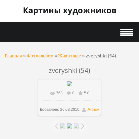
Картины художников
»
»
» zveryshki (54)
Главная
Фотоальбом
Животные
zveryshki (54)
763
0
5.0
В реальном размере
1000x661
/ 295.5Kb
Artnov
Добавлено
26.03.2010